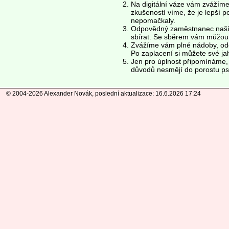
Na digitální váze vám zvážíme
zkušeností víme, že je lepší po
nepomačkaly.
Odpovědný zaměstnanec naší f
sbírat. Se sběrem vám můžou 
Zvážíme vám plné nádoby, ode
Po zaplacení si můžete své j
Jen pro úplnost připomínáme, 
důvodů nesmějí do porostu ps
© 2004-2026 Alexander Novák, poslední aktualizace: 16.6.2026 17:24