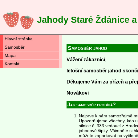
Jahody Staré Ždánice a
Hlavní stránka
Samosběr
Samosběr jahod
Mapa
Vážení zákazníci,
Kontakt
letošní samosběr jahod skonči
Děkujeme Vám za přízeň a pře
Novákovi
Jak samosběr probíhá?
Nejprve k nám samozřejmě m
Upozorňujeme všechny, kdo u n
silnice č. 333 vedoucí z Hrad
jahodové šipky. Všimněte si hl
můžete zaparkovat na vyčleně