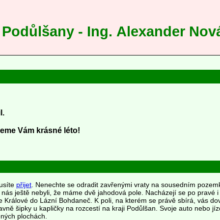
 Podůlšany - Ing. Alexander Nov
l.
jeme Vám krásné léto!
usíte
přijet
. Nenechte se odradit zavřenými vraty na sousedním pozem
ás ještě nebyli, že máme dvě jahodová pole. Nacházejí se po pravé i 
ce Králové do Lázní Bohdaneč. K poli, na kterém se právě sbírá, vás d
avně šipky u kapličky na rozcestí na kraji Podůlšan. Svoje auto nebo jíz
ných plochách.