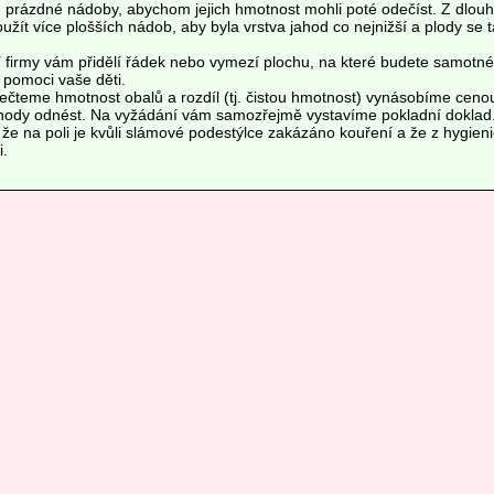
 prázdné nádoby, abychom jejich hmotnost mohli poté odečíst. Z dlouh
užít více plošších nádob, aby byla vrstva jahod co nejnižší a plody se ta
irmy vám přidělí řádek nebo vymezí plochu, na které budete samotné
pomoci vaše děti.
čteme hmotnost obalů a rozdíl (tj. čistou hmotnost) vynásobíme cenou
ahody odnést. Na vyžádání vám samozřejmě vystavíme pokladní doklad
že na poli je kvůli slámové podestýlce zakázáno kouření a že z hygien
i.