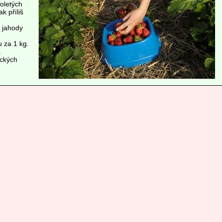
oletých
k příliš
 jahody
 za 1 kg.
.
ických