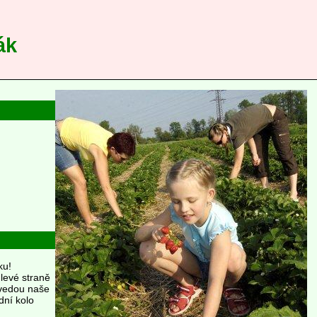
ák
ku!
levé straně
ovedou naše
dní kolo